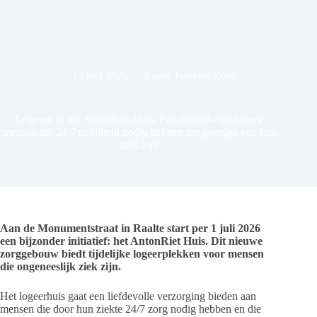
13 mei 2026
Raalte Koerier
,
Zorg
Logeren in het AntonRiet Huis: Een tijdelijke plek voor
mensen die 24/7 nabijheid nodig hebben ten gevolge van hun
ziek-zijn
Aan de Monumentstraat in Raalte start per 1 juli 2026
een bijzonder initiatief: het AntonRiet Huis. Dit nieuwe
zorggebouw biedt tijdelijke logeerplekken voor mensen
die ongeneeslijk ziek zijn.
Het logeerhuis gaat een liefdevolle verzorging bieden aan
mensen die door hun ziekte 24/7 zorg nodig hebben en die