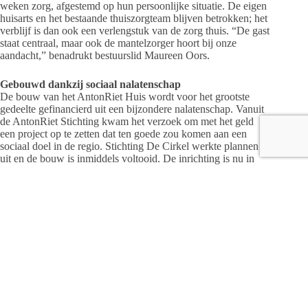
weken zorg, afgestemd op hun persoonlijke situatie. De eigen
huisarts en het bestaande thuiszorgteam blijven betrokken; het
verblijf is dan ook een verlengstuk van de zorg thuis. “De gast
staat centraal, maar ook de mantelzorger hoort bij onze
aandacht,” benadrukt bestuurslid Maureen Oors.
Gebouwd dankzij sociaal nalatenschap
De bouw van het AntonRiet Huis wordt voor het grootste
gedeelte gefinancierd uit een bijzondere nalatenschap. Vanuit
de AntonRiet Stichting kwam het verzoek om met het geld
een project op te zetten dat ten goede zou komen aan een
sociaal doel in de regio. Stichting De Cirkel werkte plannen
uit en de bouw is inmiddels voltooid. De inrichting is nu in
volle gang. “Een prachtige kans om iets blijvends toe te
voegen aan de zorg in onze regio,” aldus Maureen.
Stichting De Cirkel: drie vormen van ondersteuning
Met het nieuwe AntonRiet Huis breidt Stichting De Cirkel
haar zorgaanbod verder uit. De organisatie biedt straks drie
vormen van palliatieve zorg:
Hospice De Cirkel: een huiselijke omgeving met vijf
kamers voor mensen in hun laatste levensfase.
StervenThuis: ondersteuning door vrijwilligers bij