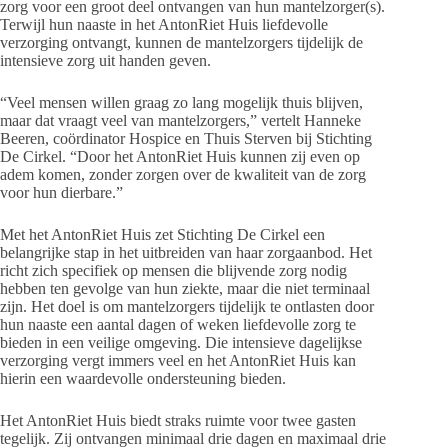
zorg voor een groot deel ontvangen van hun mantelzorger(s).
Terwijl hun naaste in het AntonRiet Huis liefdevolle
verzorging ontvangt, kunnen de mantelzorgers tijdelijk de
intensieve zorg uit handen geven.
“Veel mensen willen graag zo lang mogelijk thuis blijven,
maar dat vraagt veel van mantelzorgers,” vertelt Hanneke
Beeren, coördinator Hospice en Thuis Sterven bij Stichting
De Cirkel. “Door het AntonRiet Huis kunnen zij even op
adem komen, zonder zorgen over de kwaliteit van de zorg
voor hun dierbare.”
Met het AntonRiet Huis zet Stichting De Cirkel een
belangrijke stap in het uitbreiden van haar zorgaanbod. Het
richt zich specifiek op mensen die blijvende zorg nodig
hebben ten gevolge van hun ziekte, maar die niet terminaal
zijn. Het doel is om mantelzorgers tijdelijk te ontlasten door
hun naaste een aantal dagen of weken liefdevolle zorg te
bieden in een veilige omgeving. Die intensieve dagelijkse
verzorging vergt immers veel en het AntonRiet Huis kan
hierin een waardevolle ondersteuning bieden.
Het AntonRiet Huis biedt straks ruimte voor twee gasten
tegelijk. Zij ontvangen minimaal drie dagen en maximaal drie