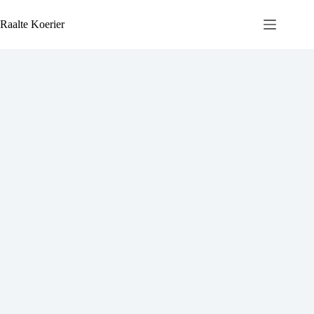
Ga
naar
Raalte Koerier
de
inhoud