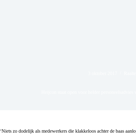
3 oktober 2017
Raalte
Heijcon staat open voor helder personeelsadvies
‘Niets zo dodelijk als medewerkers die klakkeloos achter de baas aanl