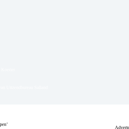
 Koerier
 van Uitzendbureau Salland
open’
Adverte