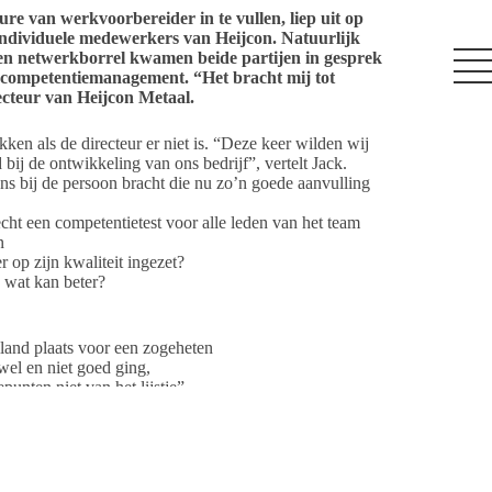
e van werkvoorbereider in te vullen, liep uit op
 individuele medewerkers van Heijcon. Natuurlijk
 een netwerkborrel kwamen beide partijen in gesprek
 competentiemanagement. “Het bracht mij tot
recteur van Heijcon Metaal.
en als de directeur er niet is. “Deze keer wilden wij
j de ontwikkeling van ons bedrijf”, vertelt Jack.
ns bij de persoon bracht die nu zo’n goede aanvulling
cht een competentietest voor alle leden van het team
n
 op zijn kwaliteit ingezet?
 wat kan beter?
land plaats voor een zogeheten
wel en niet goed ging,
nten niet van het lijstje”,
r die dag aan. Deze mochten maximaal twee tot drie dagen
nog
ureau Salland hield