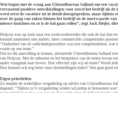
Wat begon met de vraag aan Uitzendbureau Salland om een vacatur
verrassend positieve ontwikkelingen voor zowel het bedrijf als de
werd eerst de vacature tot in detail doorgesproken, maar tijdens
over de gang van zaken binnen het bedrijf en de meerwaarde van
nieuwe inzichten en zo is de bal gaan rollen”, zegt Jack Heijer, di
Heijcon was op zoek naar een werkvoorbereider die ook de kar kan trekk
iemand aannemen met andere, meer commerciële competenties passend bi
“Onderdeel van de sollicitatieprocedure was een competentietest, wat o
vormt op ons team.”
Om tot die aanvulling te komen, adviseerde Uitzendbureau Salland tere
van Heijcon. Met de uitkomst en het bespreken van de testen kwam ee
ander vraagstuk naar boven. Hoe effectief zijn wij als team? Wordt ieder
Hoe kunnen wij nog beter onze doelstellingen halen? Wat gaat goed en
Eigen prioriteiten
Zo maakte de wekelijkse vergadering op advies van Uitzendbureau Sal
dagstart. “Tijdens zo’n vergadering wisten wij prima te benoemen wat 
maar geleid door de waan van de dag verdwenen de bijbe horende actiepu
licht Jack toe. “Bij de dagstart gaf iedereen de eigen prioriteiten voo
blijven staan. Daarna werd je erop aangesproken om ze vervolgens als
te realiseren, indien nodig met hulp. Irene Eektimmerman van Uitzendb
frequent een vinger aan de pols, wat ons echt verder heeft geholpen.”