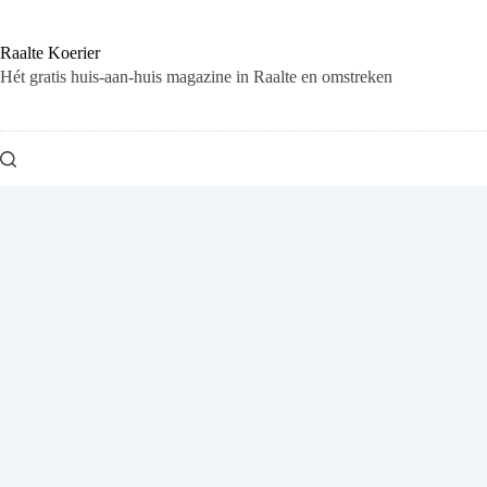
Ga
naar
de
Raalte Koerier
inhoud
Hét gratis huis-aan-huis magazine in Raalte en omstreken