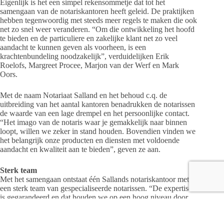
Eigenlijk is het een simpel rekensommetje dat tot het
samengaan van de notariskantoren heeft geleid. De praktijken
hebben tegenwoordig met steeds meer regels te maken die ook
net zo snel weer veranderen. “Om die ontwikkeling het hoofd
te bieden en de particuliere en zakelijke klant net zo veel
aandacht te kunnen geven als voorheen, is een
krachtenbundeling noodzakelijk”, verduidelijken Erik
Roelofs, Margreet Procee, Marjon van der Werf en Mark
Oors.
Met de naam Notariaat Salland en het behoud c.q. de
uitbreiding van het aantal kantoren benadrukken de notarissen
de waarde van een lage drempel en het persoonlijke contact.
“Het imago van de notaris waar je gemakkelijk naar binnen
loopt, willen we zeker in stand houden. Bovendien vinden we
het belangrijk onze producten en diensten met voldoende
aandacht en kwaliteit aan te bieden”, geven ze aan.
Sterk team
Met het samengaan ontstaat één Sallands notariskantoor met
een sterk team van gespecialiseerde notarissen. “De expertise
is gegarandeerd en dat houden we op een hoog niveau door
continu bij te spijkeren en kennis en ervaringen uit te wisselen.
We hoeven het wiel natuurlijk niet opnieuw uit te vinden als