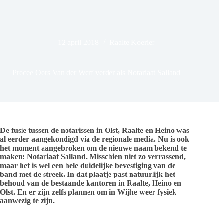
12 april 2018
Raalte Koerier
Procee Oors Van der Werf verder als Notariaat Salland
De fusie tussen de notarissen in Olst, Raalte en Heino was
al eerder aangekondigd via de regionale media. Nu is ook
het moment aangebroken om de nieuwe naam bekend te
maken: Notariaat Salland. Misschien niet zo verrassend,
maar het is wel een hele duidelijke bevestiging van de
band met de streek. In dat plaatje past natuurlijk het
behoud van de bestaande kantoren in Raalte, Heino en
Olst. En er zijn zelfs plannen om in Wijhe weer fysiek
aanwezig te zijn.