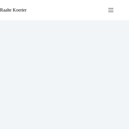
Ga
naar
Raalte Koerier
de
inhoud