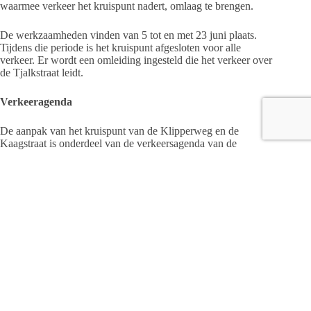
waarmee verkeer het kruispunt nadert, omlaag te brengen.
De werkzaamheden vinden van 5 tot en met 23 juni plaats.
Tijdens die periode is het kruispunt afgesloten voor alle
verkeer. Er wordt een omleiding ingesteld die het verkeer over
de Tjalkstraat leidt.
Verkeeragenda
De aanpak van het kruispunt van de Klipperweg en de
Kaagstraat is onderdeel van de verkeersagenda van de
gemeente Raalte. In de verkeersagenda staat omschreven wat
de gemeente doet op het gebied van verkeer en
verkeersveiligheid.
Bekijk de verkeersagenda op
www.raalte.nl/verkeersagenda
.
Bron: gemeente Raalte