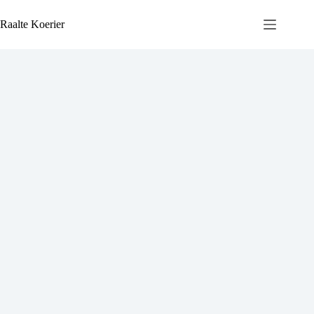
Ga
naar
Raalte Koerier
de
inhoud