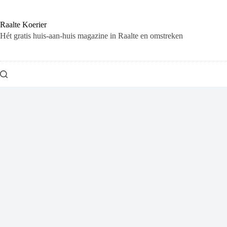
Ga
naar
de
Raalte Koerier
inhoud
Hét gratis huis-aan-huis magazine in Raalte en omstreken