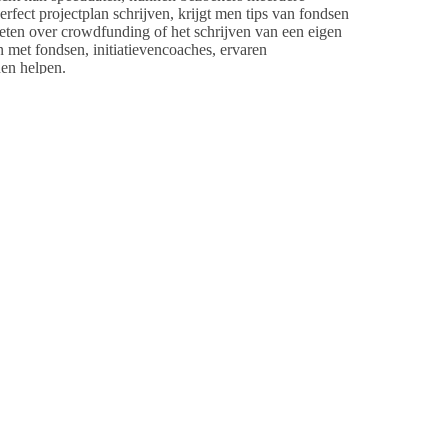
fect projectplan schrijven, krijgt men tips van fondsen
weten over crowdfunding of het schrijven van een eigen
met fondsen, initiatievencoaches, ervaren
nen helpen.
ds, Oranje Fonds, SamenSpeelFonds, Twents Noabers
n de Haëlla Stichting en wordt mogelijk gemaakt door
t beste hoe zij hun omgeving aantrekkelijk willen
initiatievencoaches. Met veel kennis, een groot
initiatief te realiseren. Het FondsenFestival is een
 die hun initiatief verder kunnen helpen”, vertelt
uur op vrijdag 17 november.
ndere website
www.overijssel.nl/fondsenfestival
.