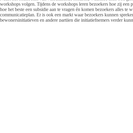
workshops volgen. Tijdens de workshops leren bezoekers hoe zij een per
hoe het beste een subsidie aan te vragen én komen bezoekers alles te 
communicatieplan. Er is ook een markt waar bezoekers kunnen spreken 
bewonersinitiatieven en andere partijen die initiatiefnemers verder kun
Organisatie
Het FondsenFestival in Overijssel wordt georganiseerd door VSBfon
Fonds, Prins Bernhard Cultuurfonds, Fonds voor Cultuurparticipatie e
de Provincie Overijssel.
“Inwoners ontwikkelen samen de mooiste initiatieven. Zij weten zelf he
houden of maken. Om deze inwoners te helpen hebben wij in elke regio 
netwerk en de vele initiatieven die zij spreken, helpen zij inwoners hun 
mooie gelegenheid voor mensen om in contact te komen met alle partijen
gedeputeerde Tijs de Bree.
Het festival vindt plaats in Trefkoele+ in Dalfsen van 13.30 tot 18.00 
Meer informatie over het FondsenFestival staat op Verwijst naar een a
Hier kunnen geïnteresseerden zich ook aanmelden.