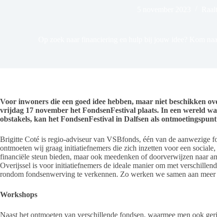
5 november 2023
Raal
Op zoek naar financiering en hulp bij jouw idee? Kom naar
Voor inwoners die een goed idee hebben, maar niet beschikken over
vrijdag 17 november het FondsenFestival plaats. In een wereld waa
obstakels, kan het FondsenFestival in Dalfsen als ontmoetingspunt
Brigitte Coté is regio-adviseur van VSBfonds, één van de aanwezige fo
ontmoeten wij graag initiatiefnemers die zich inzetten voor een social
financiële steun bieden, maar ook meedenken of doorverwijzen naar an
Overijssel is voor initiatiefnemers de ideale manier om met verschille
rondom fondsenwerving te verkennen. Zo werken we samen aan meer 
Workshops
Naast het ontmoeten van verschillende fondsen, waarmee men ook ger