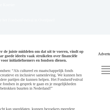
te Koerier
 het FondsenFestival in Overijssel!
 de juiste middelen om dat uit te voeren, vindt op
Adverte
r goede ideeën vaak struikelen over financiële
 voor initiatiefnemers en fondsen dienen.
ndsen: “Als cultureel en maatschappelijk fonds
e, creatieve en inclusieve samenleving. We kunnen hen
dere partijen die kunnen helpen. Het FondsenFestival
nde fondsen in gesprek te gaan en je mogelijkheden
betrokken buurten in Nederland!”
icht kan speeddaten, kunnen bezoekers meerdere