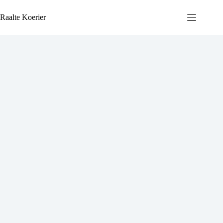
Ga
naar
Raalte Koerier
de
inhoud