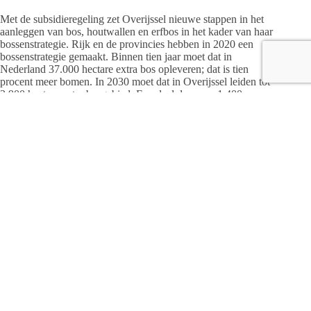
Met de subsidieregeling zet Overijssel nieuwe stappen in het
aanleggen van bos, houtwallen en erfbos in het kader van haar
bossenstrategie. Rijk en de provincies hebben in 2020 een
bossenstrategie gemaakt. Binnen tien jaar moet dat in
Nederland 37.000 hectare extra bos opleveren; dat is tien
procent meer bomen. In 2030 moet dat in Overijssel leiden tot
3.900 hectare extra bosgebied. Een deel daarvan, 1.400
hectare, is compensatie voor de kap van bomen in Natura
2000-gebieden.
Ontspannen en recreëren
“Met de subsidieregeling stellen we grondeigenaren die bos
willen aanleggen in staat om dat ook echt te doen”, zegt
gedeputeerde Gert Harm ten Bolscher. “De komende jaren
zien inwoners van Overijssel dat er nieuwe bomen bijkomen.
Dat is goed voor de natuur in de provincie maar ook voor de
aanpak van de klimaatverandering door vastlegging van CO2.
Ook is bos belangrijk voor ons welzijn. Veel inwoners
genieten van een mooi landschap met bos en bomen waar ze
kunnen ontspannen en recreëren.”
‘Iedereen een boom’