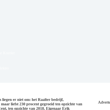
te Koerier
lektro
liegen er niet om: het Raalter bedrijf,
Adverte
8 maar liefst 230 procent gegroeid ten opzichte van
cent, ten opzichte van 2018. Eigenaar Erik