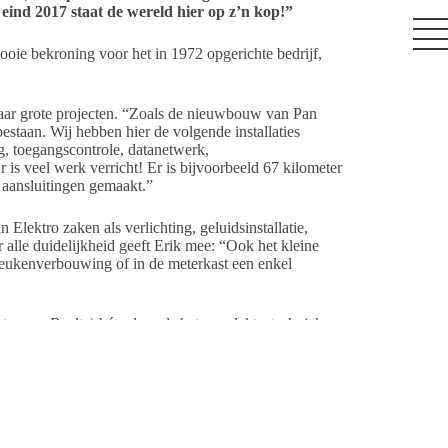
eind 2017 staat de wereld hier op z’n kop!”
oie bekroning voor het in 1972 opgerichte bedrijf,
paar grote projecten. “Zoals de nieuwbouw van Pan
bestaan. Wij hebben hier de volgende installaties
ng, toegangscontrole, datanetwerk,
Er is veel werk verricht! Er is bijvoorbeeld 67 kilometer
 aansluitingen gemaakt.”
lektro zaken als verlichting, geluidsinstallatie,
 alle duidelijkheid geeft Erik mee: “Ook het kleine
 keukenverbouwing of in de meterkast een enkel
ter van Raalte) hét adres als het om elektrotechniek
 als inbraakbeveiliging, camerabewaking, video-intercom,
dt. De mensen voelen zich dan minder veilig” gaat Erik
 ‘Donkere dagen offensief’. Hiermee willen ze de