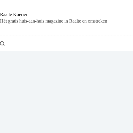
Ga
naar
de
Raalte Koerier
inhoud
Hét gratis huis-aan-huis magazine in Raalte en omstreken