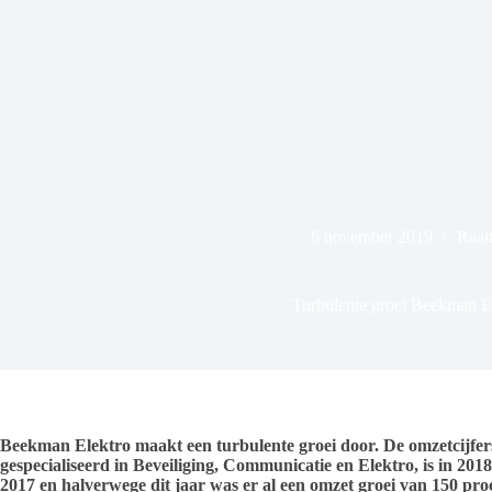
6 november 2019
Raal
Turbulente groei Beekman E
Beekman Elektro maakt een turbulente groei door. De omzetcijfers 
gespecialiseerd in Beveiliging, Communicatie en Elektro, is in 201
2017 en halverwege dit jaar was er al een omzet groei van 150 pro