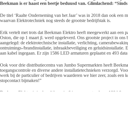
Beekman is er haast een beetje beduusd van. Glimlachend: “Sinds 
De titel ‘Raalte Onderneming van het Jaar’ was in 2018 dan ook een mo
waarvan Elektrotechniek nog steeds de grootste bedrijfstak is.
Erik vertelt met trots dat Beekman Elektro heeft meegewerkt aan een 
Oston, die op 1 maart jl. werd opgeleverd. Ons grootste project in ons 
aangelegd: de elektrotechnische installatie, verlichting, camerabewaki
ontruimings-/brandinstallatie, inbraakbeveiliging en geluidsinstallatie. 
aan kabel ingegaan. Er zijn 1586 LED armaturen geplaatst en 493 data
Ook voor drie distributiecentra van Jumbo Supermarkten heeft Beekman E
toegangscontrole en diverse andere installatietechnieken verzorgd. Voor
werk bij de particulier of bedrijven waarderen we hier zeer, zoals een
stopcontact bijmaken!”
Beekman Elektro is in de wijde regio (binnen een straal van 100 kilome
gaat. Voor veel collega-installatiebedrijven verzorgt het bedrijf zaken
et cetera.
‘Beveiliging is maatwerk’
“Binnenkort wordt de tijd verzet waardoor het nóg vroeger donker wor
verder. “De gemeente en de politie komen in de wintermaanden met het