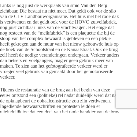
Links is nog juist de werkplaats van smid Van den Berg
zichtbaar. Die bestaat nu niet meer. Dat geldt ook vor de silo
van de CLV Landbouworganisatie. Het huis met het rode dak
is verdwenen en dat geldt ook voor de HOVO zuivelfabriek,
nog juist zichtbaar links van de vrachtwagen. Het enige dat
nog resteert van de “melkfabriek” is een plaquette die bij de
sloop van het complex bewaard is gebleven en een plekje
heeft gekregen aan de muur van het nieuw gebouwde huis op
de hoek van de Schoolstraat en de Kanaalstraat. Ook de brug
zelf heeft de nodige veranderingen ondergaan. Verkeer anders
dan fietsers en voetgangers, mag er geen gebruik meer van
maken. Te zien aan het gefotografeerde verkeer werd er
vroeger veel gebruik van gemaakt door het gemotoriseerde
verkeer.
Tijdens de restauratie van de brug aan het begin van deze
eeuw ontstond een (politieke) rel nadat duidelijk werd dat na
de opknapbeurt de ophaalconstructie zou zijn verdwenen.
Ingediende bezwaarschriften en protesten leidden er
uiteindelijk toe dat een deel van het oude karakter van de brug
behouden bleef.
Geert Hannink