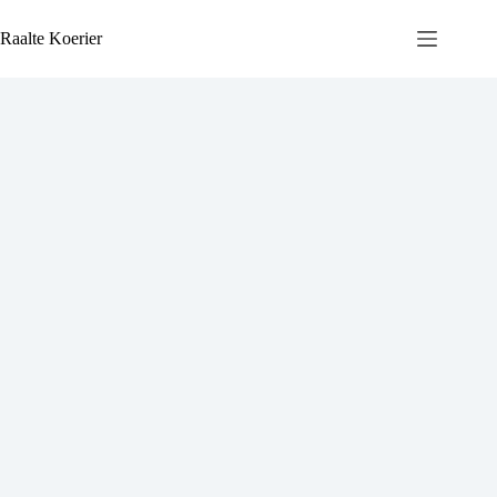
Ga
naar
Raalte Koerier
de
inhoud