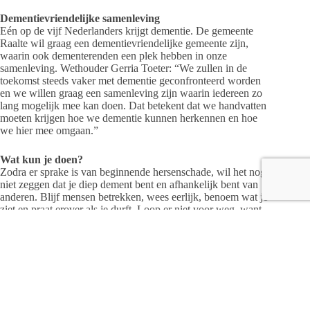
Dementievriendelijke samenleving
Eén op de vijf Nederlanders krijgt dementie. De gemeente
Raalte wil graag een dementievriendelijke gemeente zijn,
waarin ook dementerenden een plek hebben in onze
samenleving. Wethouder Gerria Toeter: “We zullen in de
toekomst steeds vaker met dementie geconfronteerd worden
en we willen graag een samenleving zijn waarin iedereen zo
lang mogelijk mee kan doen. Dat betekent dat we handvatten
moeten krijgen hoe we dementie kunnen herkennen en hoe
we hier mee omgaan.”
Wat kun je doen?
Zodra er sprake is van beginnende hersenschade, wil het nog
niet zeggen dat je diep dement bent en afhankelijk bent van
anderen. Blijf mensen betrekken, wees eerlijk, benoem wat je
ziet en praat erover als je durft. Loop er niet voor weg, want
dat wordt gevoeld.
Naast verantwoorde zorg gaat goede dementiezorg ook om
zingeving. Ertoe doen! Dat is voor ieder mens belangrijk en
voor mensen met dementie niet minder.
Bij dementieconsulent
Jeannet Kleine Schaars en bij de thuiszorgorganisaties kan je
met vragen en zorgen terecht. Ook is er informatie