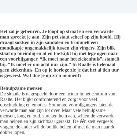
Het zal je gebeuren. Je loopt op straat en een verwarde
man spreekt je aan. Zijn pet staat scheef op zijn hoofd. Hij
draagt sokken in zijn sandalen en frommelt een
mondkapje ongemakkelijk tussen zijn vingers. Zijn blik
staat op oneindig en af en toe kijkt hij met lege ogen naar
een voorbijganger. “Ik moet naar het ziekenhuis”, stamelt
hij. “Ik moet er om acht uur zijn.” In Raalte is helemaal
geen ziekenhuis. En op je horloge zie je dat het al tien uur
is geweest. Wat doe je op zo’n moment?
Behulpzame mensen
De situatie is nagespeeld door een acteur in het centrum van
Raalte. Het blijkt confronterend en zorgt voor veel
opschudding en emoties. Sommige voorbijgangers laten de
verwarde man aan zijn lot over. Maar vele behulpzame
mensen, jong en oud, spreken hem aan, willen de verwarde
man helpen en zijn zichtbaar geraakt. De één stelt vergeefs
vragen, de ander wil de politie bellen of met de man naar de
dokter lopen.