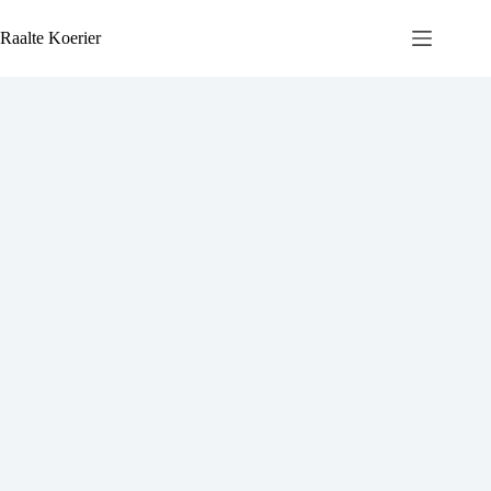
Ga
naar
Raalte Koerier
de
inhoud