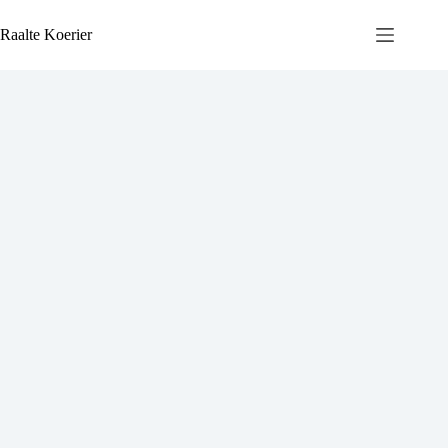
Ga
naar
Raalte Koerier
de
inhoud