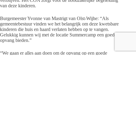
verblijven. Het COA zorgt voor de noodzakelijke begeleiding
van deze kinderen.
Burgemeester Yvonne van Mastrigt van Olst-Wijhe: “Als
gemeentebestuur vinden we het belangrijk om deze kwetsbare
kinderen die huis en haard verlaten hebben op te vangen.
Gelukkig kunnen wij met de locatie Summercamp een goede
opvang bieden.”
“We gaan er alles aan doen om de opvang op een goede
manier te laten verlopen. Voor deze jonge mensen, maar ook
voor de omgeving. Ik zou het mooi vinden als we ze, ondanks
de omstandigheden waar ze inzitten, samen een fijne plek
kunnen bieden”, aldus burgemeester Martijn Dadema van de
gemeente Raalte.
Bijeenkomst op 1 november
Op dinsdag 1 november vindt er om 19.30 uur een
bijeenkomst voor belangstellenden plaats. Deze bijeenkomst
wordt op Summercamp gehouden.
Het COA, burgemeester Yvonne van Mastrigt van de
gemeente Olst-Wijhe en burgemeester Martijn Dadema van de