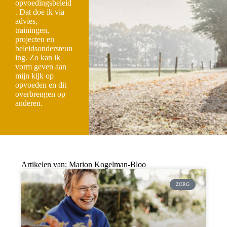
opvoedingsbeleid
. Dat doe ik via
advies,
trainingen,
projecten en
beleidsondersteun
ing. Zo kan ik
vorm geven aan
mijn kijk op
opvoeden en dit
overbrengen op
anderen.
Artikelen van: Marion Kogelman-Bloo
ZORG